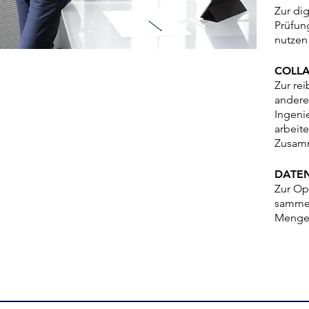
Zur di
Prüfun
nutzen
COLLA
Zur re
andere
SOFTWARE
Ingeni
arbeit
Zusamm
ZUSAMMENARBEIT
Revit Cloud Sharing
ACC Autodesk
DATEN
Zur Op
VISUALISIERUNG
sammel
Lumion
Mengen
PROGRAMMIERUNG
TLUNG
Dynamo
Python