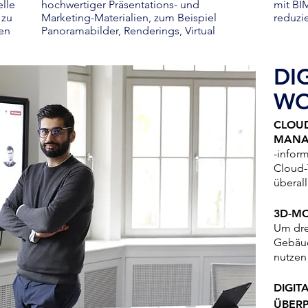
elle
hochwertiger Präsentations- und
mit BI
 zu
Marketing-Materialien, zum Beispiel
reduzi
gen
Panoramabilder, Renderings, Virtual
DI
WO
CLOUD
MANA
-infor
Cloud-
überall
3D-MO
Um dre
Gebäud
nutzen
DIGIT
ÜBER