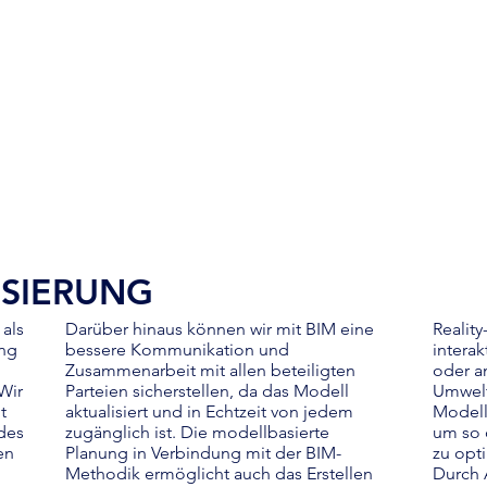
ISIERUNG
 als
Darüber hinaus können wir mit BIM eine
Reality
ung
bessere Kommunikation und
interak
Zusammenarbeit mit allen beteiligten
oder a
Wir
Parteien sicherstellen, da das Modell
Umwelt
t
aktualisiert und in Echtzeit von jedem
Modell
 des
zugänglich ist. Die modellbasierte
um so 
en
Planung in Verbindung mit der BIM-
zu opt
Methodik ermöglicht auch das Erstellen
Durch 