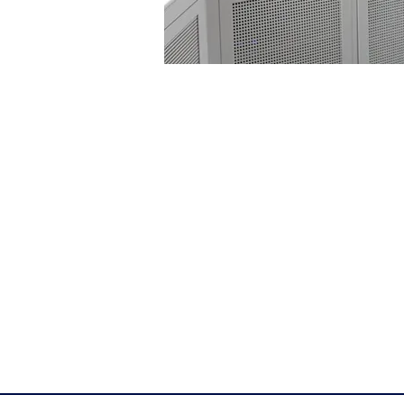
EINGESETZTE 
BIM/ 3D-MODELLING
R
evit
Navisworks
Dynamo Studio
ReCap Pro
AutoCad
MODELLBASIERTE KOSTENERMIT
DBD-Plugin for REVIT